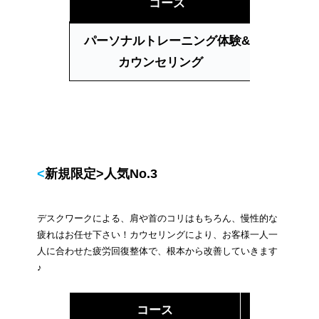
コース
回数・
パーソナルトレーニング体験&
90
カウンセリング
<新規限定>人気No.3
デスクワークによる、肩や首のコリはもちろん、慢性的な
疲れはお任せ下さい！カウセリングにより、お客様一人一
人に合わせた疲労回復整体で、根本から改善していきます
♪
コース
回数・時間