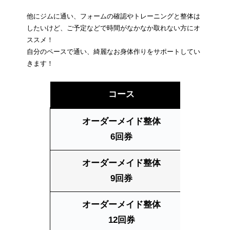
他にジムに通い、フォームの確認やトレーニングと整体は
したいけど、ご予定などで時間がなかなか取れない方にオ
ススメ！
自分のペースで通い、綺麗なお身体作りをサポートしてい
きます！
コース
回数・
オーダーメイド整体
25
6回
券
オーダーメイド整体
25
9回券
オーダーメイド整体
25
12回券